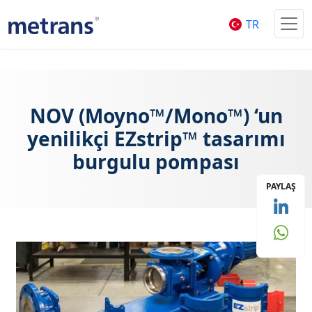
TR
NOV (Moyno™/Mono™) ‘un
yenilikçi EZstrip™ tasarımı
burgulu pompası
PAYLAŞ