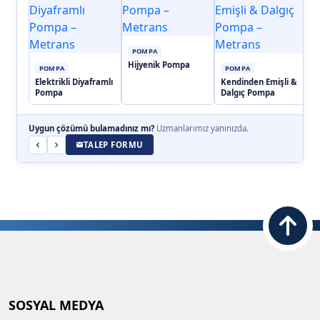
POMPA
Hijyenik Pompa
POMPA
POMPA
Elektrikli Diyaframlı
Kendinden Emişli &
H
Pompa
Dalgıç Pompa
D
Uygun çözümü bulamadınız mı?
Uzmanlarımız yanınızda.
TALEP FORMU
SOSYAL MEDYA