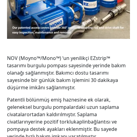
NOV (Moyno™/Mono™) ‘un yenilikçi EZstrip™
tasarımı burgulu pompası sayesinde yerinde bakım
olanağı sağlanmıştır. Bakımcı dostu tasarımı
sayesinde bir günlük bakım işlemini 30 dakikaya
düşürme imkânı sağlanmıştır.
Patentli bölünmüş emiş haznesine ek olarak,
geleneksel burgulu pompalardaki uzun saplama
civatalarortadan kaldırılmıştır. Saplama
civatlarınyerine pozitif torklukaplinbağlantısı ve
pompaya destek ayakları eklenmiştir. Bu sayede
yerinde hızlı bakım imkanı yaratılmıştır.